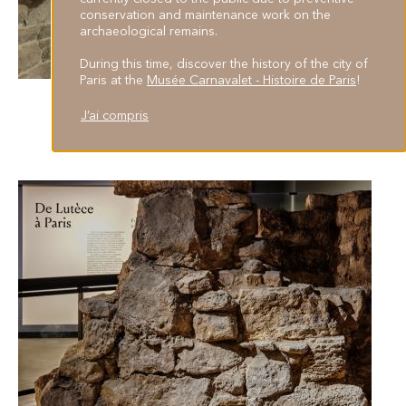
conservation and maintenance work on the
archaeological remains.
During this time, discover the history of the city of
Paris at the
Musée Carnavalet - Histoire de Paris
!
More than 2000 years of history
J’ai compris