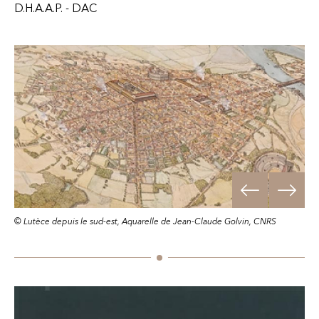
D.H.A.A.P. - DAC
Aller au der
Suiv
© Lutèce depuis le sud-est, Aquarelle de Jean-Claude Golvin, CNRS
© F