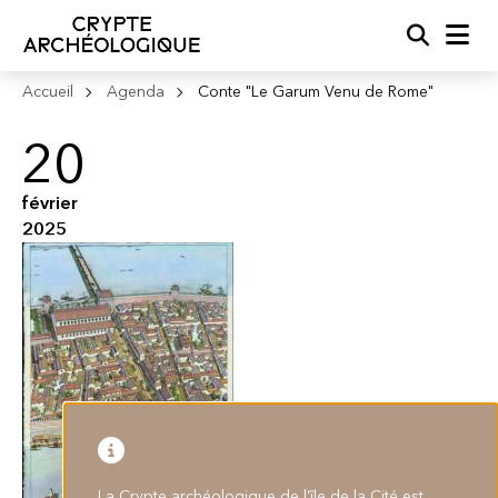
Recherc
Me
Accueil
Agenda
Conte "Le Garum Venu de Rome"
20
février
2025
La Crypte archéologique de l’île de la Cité est